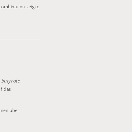
 Kombination zeigte
 butyrate
uf das
onen über