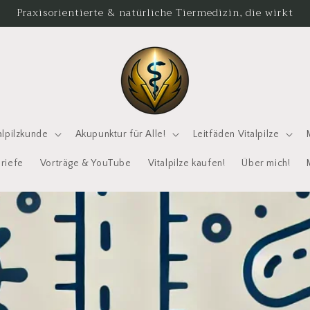
Praxisorientierte & natürliche Tiermedizin, die wirkt
alpilzkunde
Akupunktur für Alle!
Leitfäden Vitalpilze
briefe
Vorträge & YouTube
Vitalpilze kaufen!
Über mich!