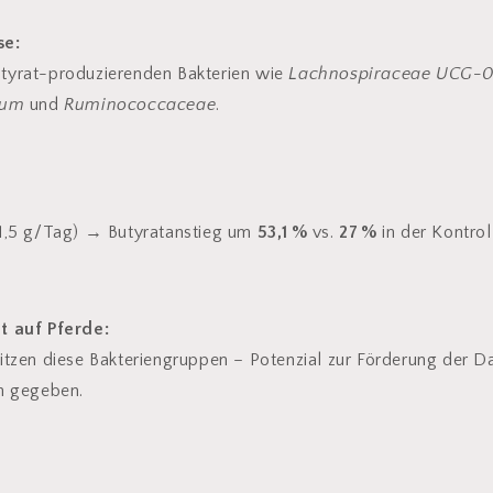
se:
tyrat-produzierenden Bakterien wie
Lachnospiraceae UCG-
ium
und
Ruminococcaceae
.
1,5 g/Tag) → Butyratanstieg um
53,1 %
vs.
27 %
in der Kontrol
t auf Pferde:
itzen diese Bakteriengruppen – Potenzial zur Förderung der 
n gegeben.