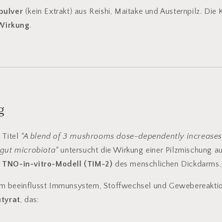
zpulver
(kein Extrakt) aus Reishi, Maitake und Austernpilz. Die
 Wirkung
.
g
 Titel
"A blend of 3 mushrooms dose-dependently increases
 gut microbiota"
untersucht die Wirkung einer Pilzmischung a
m
TNO-in-vitro-Modell (TIM-2)
des menschlichen Dickdarms.
 beeinflusst Immunsystem, Stoffwechsel und Gewebereakti
tyrat
, das: