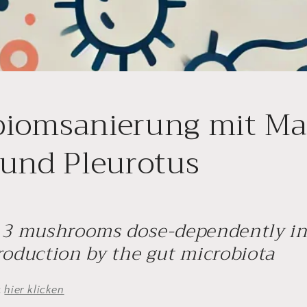
iomsanierung mit Mai
 und Pleurotus
f 3 mushrooms dose-dependently in
roduction by the gut microbiota
:
hier klicken