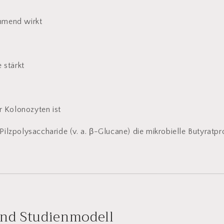
mend wirkt
 stärkt
r Kolonozyten ist
Pilzpolysaccharide (v. a. β-Glucane) die mikrobielle Butyratpr
nd Studienmodell