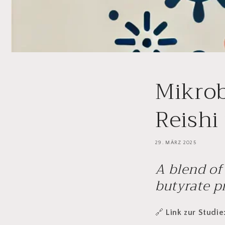
Mikrob
Reishi
29. MÄRZ 2025
A blend o
butyrate p
🔗
Link zur Studie