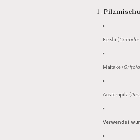
1.
Pilzmisch
Reishi (
Ganoder
Maitake (
Grifol
Austernpilz (
Ple
Verwendet wurd