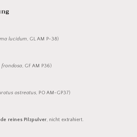
ung
ma lucidum
, GL AM P-38)
a frondosa
, GF AM P36)
urotus ostreatus
, PO AM-GP37)
e reines Pilzpulver
, nicht extrahiert.