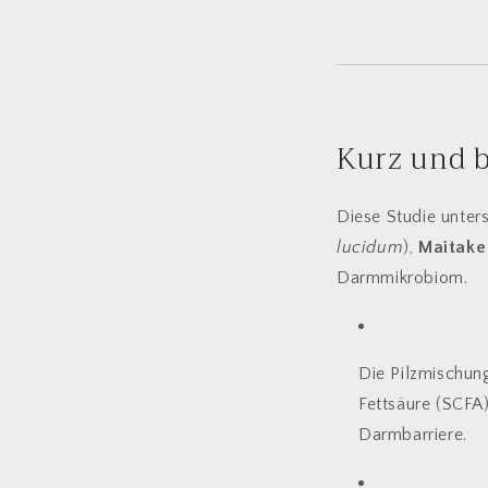
Kurz und b
Diese Studie unter
lucidum
),
Maitake
Darmmikrobiom.
Die Pilzmischu
Fettsäure (SCFA
Darmbarriere.