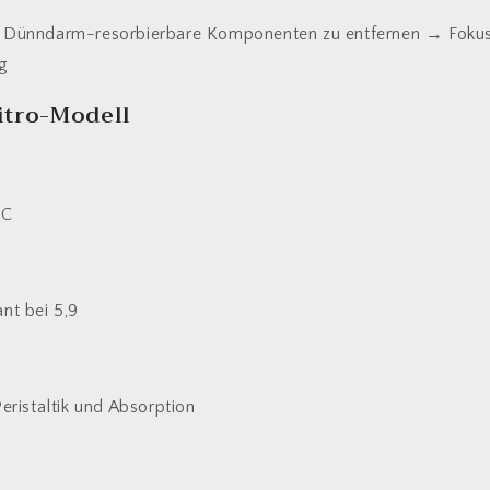
 Dünndarm-resorbierbare Komponenten zu entfernen → Fokus
g
itro-Modell
°C
nt bei 5,9
eristaltik und Absorption