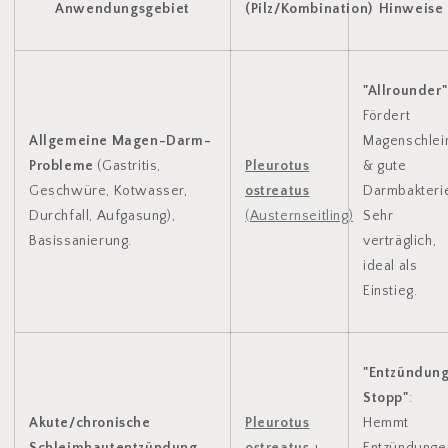
Anwendungsgebiet
(Pilz/Kombination)
Hinweise
"Allrounder"
Fördert
Allgemeine Magen-Darm-
Magenschlei
Probleme
(Gastritis,
Pleurotus
& gute
Geschwüre, Kotwasser,
ostreatus
Darmbakteri
Durchfall, Aufgasung),
(Austernseitling)
Sehr
Basissanierung.
verträglich,
ideal als
Einstieg.
"Entzündun
Stopp"
:
Akute/chronische
Pleurotus
Hemmt
Schleimhautentzündung
ostreatus
+
Entzündunge