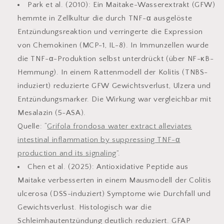
Park et al. (2010): Ein Maitake-Wasserextrakt (GFW)
hemmte in Zellkultur die durch TNF-α ausgelöste
Entzündungsreaktion und verringerte die Expression
von Chemokinen (MCP-1, IL-8). In Immunzellen wurde
die TNF-α-Produktion selbst unterdrückt (über NF-κB-
Hemmung). In einem Rattenmodell der Kolitis (TNBS-
induziert) reduzierte GFW Gewichtsverlust, Ulzera und
Entzündungsmarker. Die Wirkung war vergleichbar mit
Mesalazin (5-ASA).
Quelle:
“
Grifola frondosa water extract alleviates
intestinal inflammation by suppressing TNF-α
production and its signaling
”
.
Chen et al. (2025): Antioxidative Peptide aus
Maitake verbesserten in einem Mausmodell der Colitis
ulcerosa (DSS-induziert) Symptome wie Durchfall und
Gewichtsverlust. Histologisch war die
Schleimhautentzündung deutlich reduziert. GFAP