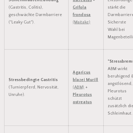
(Gastritis, Colitis),
Grifola
stärkt die
geschwächte Darmbarriere
frondosa
Darmbarrier
("Leaky Gut").
(Maitake)
Sicherste
Wahl bei
Magenbeteili
"Stressbrem
ABM wirkt
Agaricus
beruhigend 
Stressbedingte Gastritis
blazei Murill
angstlösend,
(Turnierpferd, Nervosität,
(ABM)
+
Pleurotus
Unruhe).
Pleurotus
schützt
ostreatus
zusätzlich di
Schleimhaut.