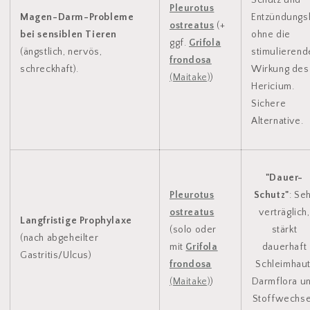
Pleurotus
Magen-Darm-Probleme
Entzündung
ostreatus
(+
bei sensiblen Tieren
ohne die
ggf.
Grifola
(ängstlich, nervös,
stimulierend
frondosa
schreckhaft).
Wirkung des
(Maitake)
)
Hericium.
Sichere
Alternative.
"Dauer-
Pleurotus
Schutz"
: Se
ostreatus
verträglich,
Langfristige Prophylaxe
(solo oder
stärkt
(nach abgeheilter
mit
Grifola
dauerhaft
Gastritis/Ulcus)
frondosa
Schleimhaut
(Maitake)
)
Darmflora u
Stoffwechse