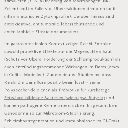
stimulieren (z. B. Aktivierung von Makrophagen, NK-
Zellen) und im Falle von Überreaktionen dämpfen (anti-
inflammatorische Zytokinprofile). Darüber hinaus sind
antioxidative, antitumorale, leberschützende und
antimikrobielle Effekte dokumentiert.
Im gastrointestinalen Kontext zeigen Reishi-Extrakte
sowohl protektive Effekte auf die Magenschleimhaut
(Schutz vor Ulzera, Förderung der Schleimproduktion) als
auch entzündungshemmende Wirkungen im Darm (etwa
in Colitis-Modellen). Zudem deuten Studien an, dass
Reishi die Darmflora positiv beeinflusst – seine
Polysaccharide dienen als Präbiotika für kurzkettige
Fettsäure-bildende Bakterien (wie bspw. Butyrat)
und
können pathogene Keime unterdrücken. Insgesamt kann
Ganoderma so zur Mikrobiom-Stabilisierung,
Schleimhautregeneration und Immunbalance im GI-Trakt