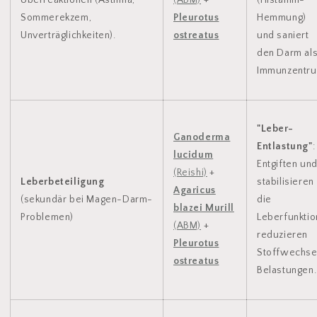
Sommerekzem,
Pleurotus
Hemmung)
Unverträglichkeiten).
ostreatus
und saniert
den Darm al
Immunzentru
"Leber-
Ganoderma
Entlastung"
:
lucidum
Entgiften un
(Reishi)
+
Leberbeteiligung
stabilisieren
Agaricus
(sekundär bei Magen-Darm-
die
blazei Murill
Problemen)
Leberfunktio
(ABM)
+
reduzieren
Pleurotus
Stoffwechse
ostreatus
Belastungen.