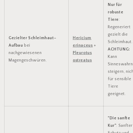
Nur für
robuste
Tiere
:
Regeneriert
gezielt die
Gezielter Schleimhaut-
Hericium
Schleimhaut.
Aufbau
bei
erinaceus
+
ACHTUNG:
nachgewiesenen
Pleurotus
Kann
Magengeschwüren.
ostreatus
Sinneswahr
steigern, nic
für sensible
Tiere
geeignet.
"Die sanfte
Kur"
: Sanfter
Schutz und