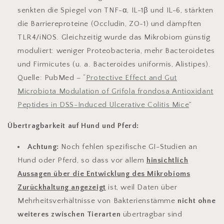
senkten die Spiegel von TNF-α, IL-1β und IL-6, stärkten
die Barriereproteine (Occludin, ZO-1) und dämpften
TLR4/iNOS. Gleichzeitig wurde das Mikrobiom günstig
moduliert: weniger Proteobacteria, mehr Bacteroidetes
und Firmicutes (u. a.
Bacteroides uniformis
,
Alistipes
).
Quelle:
PubMed – “
Protective Effect and Gut
Microbiota Modulation of Grifola frondosa Antioxidant
Peptides in DSS-Induced Ulcerative Colitis Mice
”
Übertragbarkeit auf Hund und Pferd:
Achtung:
Noch fehlen spezifische GI-Studien an
Hund oder Pferd, so dass vor allem
hinsichtlich
Aussagen über die Entwicklung des Mikrobioms
Zurückhaltung angezeigt
ist, weil Daten über
Mehrheitsverhältnisse von Bakterienstämme
nicht ohne
weiteres zwischen Tierarten
übertragbar sind