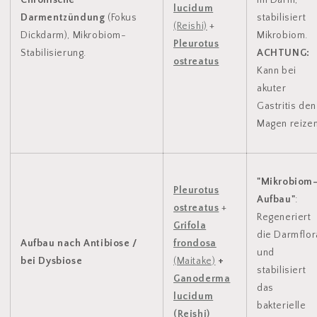
lucidum
Darmentzündung
(Fokus
stabilisiert
(Reishi)
+
Dickdarm), Mikrobiom-
Mikrobiom.
Pleurotus
Stabilisierung.
ACHTUNG:
ostreatus
Kann bei
akuter
Gastritis den
Magen reizen
"Mikrobiom
Pleurotus
Aufbau"
:
ostreatus
+
Regeneriert
Grifola
die Darmflor
Aufbau nach Antibiose /
frondosa
und
bei Dysbiose
(Maitake)
+
stabilisiert
Ganoderma
das
lucidum
bakterielle
(Reishi)