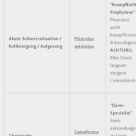
"Krampfkoli
Prophylaxe"
Pleurotus
wirkt
krampflösen
Akute Schmerzsituation /
Pleurotus
& beruhigen
Kolikneigung / Aufgasung
ostreatus
ACHTUNG:
Bitte Dosis
langsam
steigern
(“einschleich
"Darm-
Spezialist"
:
Stark
entzündung
Ganoderma
Chronische
im Darm,