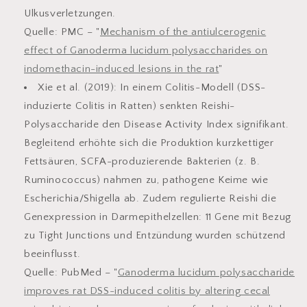
Ulkusverletzungen.
Quelle: PMC – "
Mechanism of the antiulcerogenic
effect of Ganoderma lucidum polysaccharides on
indomethacin-induced lesions in the rat
"
Xie et al. (2019):
In einem Colitis-Modell (DSS-
induzierte Colitis in Ratten) senkten Reishi-
Polysaccharide den Disease Activity Index signifikant.
Begleitend erhöhte sich die Produktion kurzkettiger
Fettsäuren, SCFA-produzierende Bakterien (z. B.
Ruminococcus) nahmen zu, pathogene Keime wie
Escherichia/Shigella ab. Zudem regulierte Reishi die
Genexpression in Darmepithelzellen: 11 Gene mit Bezug
zu Tight Junctions und Entzündung wurden schützend
beeinflusst.
Quelle: PubMed – "
Ganoderma lucidum polysaccharide
improves rat DSS-induced colitis by altering cecal