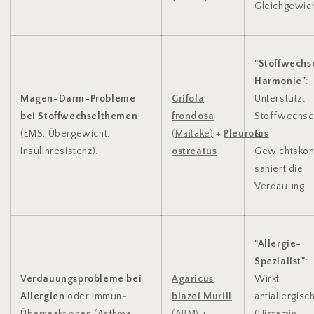
Gleichgewich
"Stoffwechs
Harmonie"
:
Magen-Darm-Probleme
Grifola
Unterstützt
bei Stoffwechselthemen
frondosa
Stoffwechse
(EMS, Übergewicht,
(Maitake)
+
Pleurotus
&
Insulinresistenz).
ostreatus
Gewichtskont
saniert die
Verdauung.
"Allergie-
Spezialist"
:
Verdauungsprobleme bei
Agaricus
Wirkt
Allergien
oder Immun-
blazei Murill
antiallergisc
Überreaktionen (Asthma,
(ABM)
+
(Histamin-