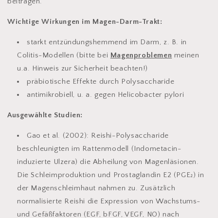
beitragen.
Wichtige Wirkungen im Magen-Darm-Trakt:
starkt entzündungshemmend im Darm, z. B. in
Colitis-Modellen (bitte bei
Magenproblemen
meinen
u.a. Hinweis zur Sicherheit beachten!)
präbiotische Effekte durch Polysaccharide
antimikrobiell, u. a. gegen
Helicobacter pylori
Ausgewählte Studien:
Gao et al. (2002):
Reishi-Polysaccharide
beschleunigten im Rattenmodell (Indometacin-
induzierte Ulzera) die Abheilung von Magenläsionen.
Die Schleimproduktion und Prostaglandin E2 (PGE₂) in
der Magenschleimhaut nahmen zu. Zusätzlich
normalisierte Reishi die Expression von Wachstums-
und Gefäßfaktoren (EGF, bFGF, VEGF, NO) nach