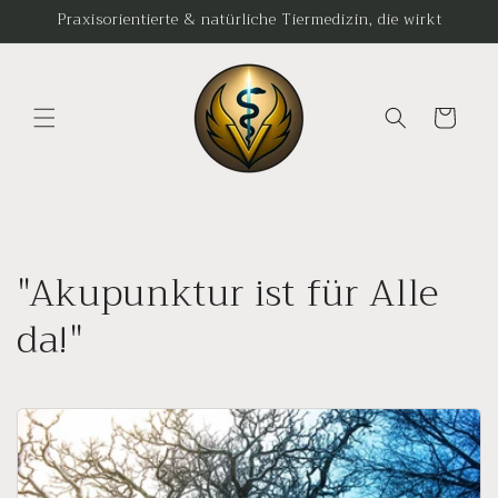
Direkt
Praxisorientierte & natürliche Tiermedizin, die wirkt
zum
Inhalt
Warenkorb
"Akupunktur ist für Alle
da!"